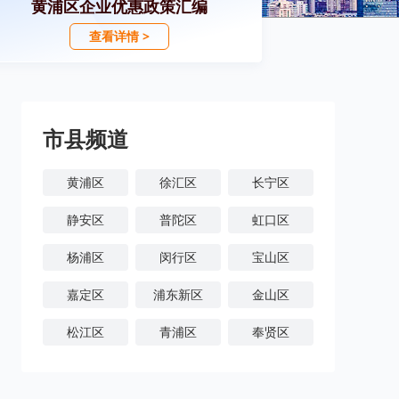
黄浦区企业优惠政策汇编
查看详情 >
市县频道
黄浦区
徐汇区
长宁区
静安区
普陀区
虹口区
杨浦区
闵行区
宝山区
嘉定区
浦东新区
金山区
松江区
青浦区
奉贤区
崇明区